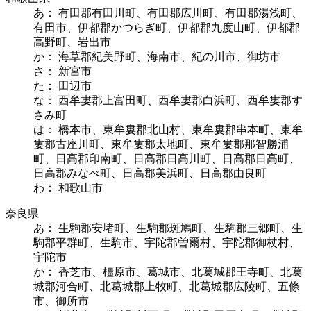
あ： 有田郡有田川町、有田郡広川町、有田郡湯浅町、
有田市、伊都郡かつらぎ町、伊都郡九度山町、伊都郡
高野町、岩出市
か： 海草郡紀美野町、海南市、紀の川市、御坊市
さ： 新宮市
た： 田辺市
な： 西牟婁郡上富田町、西牟婁郡白浜町、西牟婁郡す
さみ町
は： 橋本市、東牟婁郡北山村、東牟婁郡串本町、東牟
婁郡古座川町、東牟婁郡太地町、東牟婁郡那智勝浦
町、日高郡印南町、日高郡日高川町、日高郡日高町、
日高郡みなべ町、日高郡美浜町、日高郡由良町
わ： 和歌山市
奈良県
あ： 生駒郡安堵町、生駒郡斑鳩町、生駒郡三郷町、生
駒郡平群町、生駒市、宇陀郡曽爾村、宇陀郡御杖村、
宇陀市
か： 香芝市、橿原市、葛城市、北葛城郡王寺町、北葛
城郡河合町、北葛城郡上牧町、北葛城郡広陵町、五條
市、御所市