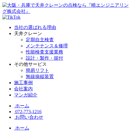
当社の選ばれる理由
天井クレーン
定期自主検査
メンテナンス＆修理
性能検査支援業務
設計・製作・据付
その他サービス
簡易リフト
無線操縦装置
施工事例
会社案内
マンガ紹介
ホーム
072-773-1216
お問い合わせ
ホーム