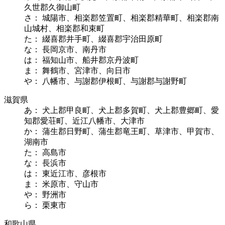
久世郡久御山町
さ： 城陽市、相楽郡笠置町、相楽郡精華町、相楽郡南
山城村、相楽郡和束町
た： 綴喜郡井手町、綴喜郡宇治田原町
な： 長岡京市、南丹市
は： 福知山市、船井郡京丹波町
ま： 舞鶴市、宮津市、向日市
や： 八幡市、与謝郡伊根町、与謝郡与謝野町
滋賀県
あ： 犬上郡甲良町、犬上郡多賀町、犬上郡豊郷町、愛
知郡愛荘町、近江八幡市、大津市
か： 蒲生郡日野町、蒲生郡竜王町、草津市、甲賀市、
湖南市
た： 高島市
な： 長浜市
は： 東近江市、彦根市
ま： 米原市、守山市
や： 野洲市
ら： 栗東市
和歌山県