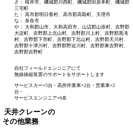
さ： 桜井市、磯城郡川西町、磯城郡田原本町、磯城郡
三宅町
た： 高市郡明日香村、高市郡高取町、天理市
な： 奈良市
や： 大和郡山市、大和高田市、山辺郡山添村、吉野郡
大淀町、吉野郡上北山村、吉野郡川上村、吉野郡黒滝
村、吉野郡下市町、吉野郡下北山村、吉野郡天川村、
吉野郡十津川村、吉野郡野迫川村、吉野郡東吉野村、
吉野郡吉野町
自社フィールドエンジニアにて
無線操縦装置のサポートをサポートします
サービスカー×5台・高所作業車×2台・営業車×2
台・
サービスエンジニア×6名
天井クレーンの
その他業務