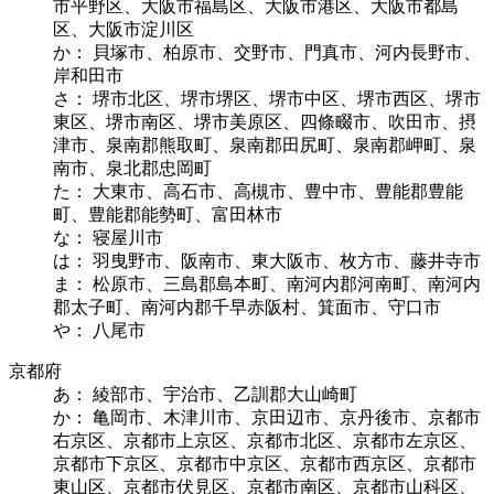
市平野区、大阪市福島区、大阪市港区、大阪市都島
区、大阪市淀川区
か： 貝塚市、柏原市、交野市、門真市、河内長野市、
岸和田市
さ： 堺市北区、堺市堺区、堺市中区、堺市西区、堺市
東区、堺市南区、堺市美原区、四條畷市、吹田市、摂
津市、泉南郡熊取町、泉南郡田尻町、泉南郡岬町、泉
南市、泉北郡忠岡町
た： 大東市、高石市、高槻市、豊中市、豊能郡豊能
町、豊能郡能勢町、富田林市
な： 寝屋川市
は： 羽曳野市、阪南市、東大阪市、枚方市、藤井寺市
ま： 松原市、三島郡島本町、南河内郡河南町、南河内
郡太子町、南河内郡千早赤阪村、箕面市、守口市
や： 八尾市
京都府
あ： 綾部市、宇治市、乙訓郡大山崎町
か： 亀岡市、木津川市、京田辺市、京丹後市、京都市
右京区、京都市上京区、京都市北区、京都市左京区、
京都市下京区、京都市中京区、京都市西京区、京都市
東山区、京都市伏見区、京都市南区、京都市山科区、