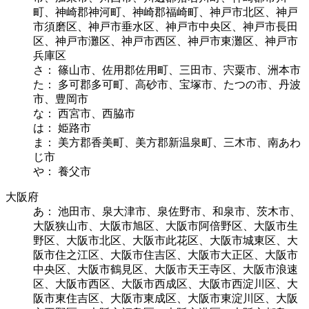
町、神崎郡神河町、神崎郡福崎町、神戸市北区、神戸
市須磨区、神戸市垂水区、神戸市中央区、神戸市長田
区、神戸市灘区、神戸市西区、神戸市東灘区、神戸市
兵庫区
さ： 篠山市、佐用郡佐用町、三田市、宍粟市、洲本市
た： 多可郡多可町、高砂市、宝塚市、たつの市、丹波
市、豊岡市
な： 西宮市、西脇市
は： 姫路市
ま： 美方郡香美町、美方郡新温泉町、三木市、南あわ
じ市
や： 養父市
大阪府
あ： 池田市、泉大津市、泉佐野市、和泉市、茨木市、
大阪狭山市、大阪市旭区、大阪市阿倍野区、大阪市生
野区、大阪市北区、大阪市此花区、大阪市城東区、大
阪市住之江区、大阪市住吉区、大阪市大正区、大阪市
中央区、大阪市鶴見区、大阪市天王寺区、大阪市浪速
区、大阪市西区、大阪市西成区、大阪市西淀川区、大
阪市東住吉区、大阪市東成区、大阪市東淀川区、大阪