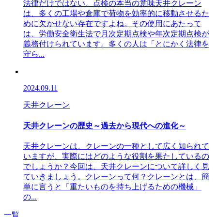
法律だけではない、点検の本当の意味天井クレーン
は、多くの工場や倉庫で荷物を効率的に移動させるた
めに欠かせない存在ですよね。その使用にあたって
は、労働安全衛生法で月次定期点検や年次定期点検が
義務付けられています。多くの人は「とにかく法律を
守ら...
2024.09.11
天井クレーン
天井クレーンの歴史～過去から現代への進化～
天井クレーンは、クレーンの一種として広く知られて
いますが、実際にはどのような役割を果たしているの
でしょうか？今回は、天井クレーンについて詳しく見
ていきましょう。クレーンって何？クレーンとは、簡
単に言うと「重たいものを持ち上げるための機械」
の...
一覧