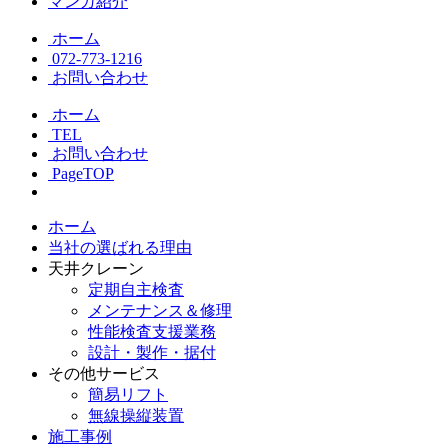
マンガ紹介
ホーム
072-773-1216
お問い合わせ
ホーム
TEL
お問い合わせ
PageTOP
ホーム
当社の選ばれる理由
天井クレーン
定期自主検査
メンテナンス＆修理
性能検査支援業務
設計・製作・据付
その他サービス
簡易リフト
無線操縦装置
施工事例