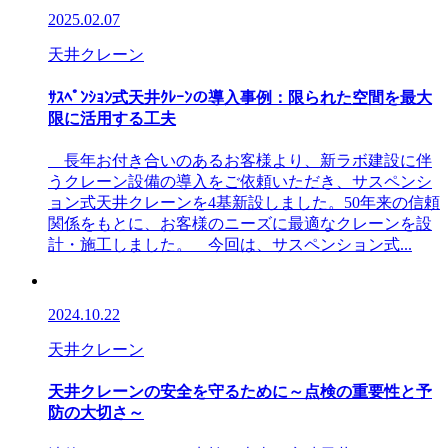
2025.02.07
天井クレーン
ｻｽﾍﾟﾝｼｮﾝ式天井ｸﾚｰﾝの導入事例：限られた空間を最大
限に活用する工夫
長年お付き合いのあるお客様より、新ラボ建設に伴
うクレーン設備の導入をご依頼いただき、サスペンシ
ョン式天井クレーンを4基新設しました。50年来の信頼
関係をもとに、お客様のニーズに最適なクレーンを設
計・施工しました。 今回は、サスペンション式...
2024.10.22
天井クレーン
天井クレーンの安全を守るために～点検の重要性と予
防の大切さ～