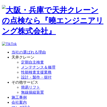
当社の選ばれる理由
天井クレーン
定期自主検査
メンテナンス＆修理
性能検査支援業務
設計・製作・据付
その他サービス
簡易リフト
無線操縦装置
施工事例
会社案内