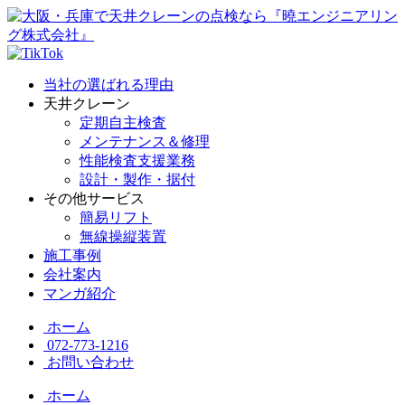
当社の選ばれる理由
天井クレーン
定期自主検査
メンテナンス＆修理
性能検査支援業務
設計・製作・据付
その他サービス
簡易リフト
無線操縦装置
施工事例
会社案内
マンガ紹介
ホーム
072-773-1216
お問い合わせ
ホーム